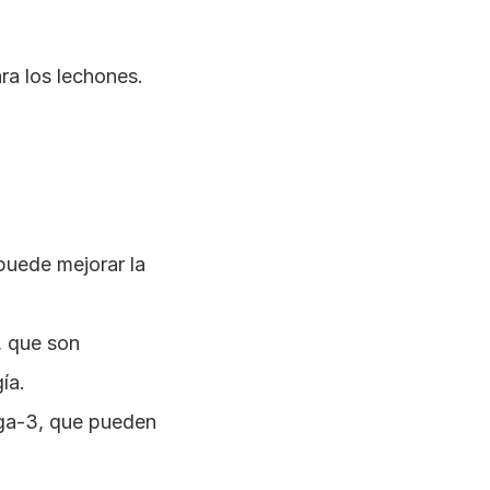
a los lechones. 
puede mejorar la 
 que son 
ía.
ga-3, que pueden 