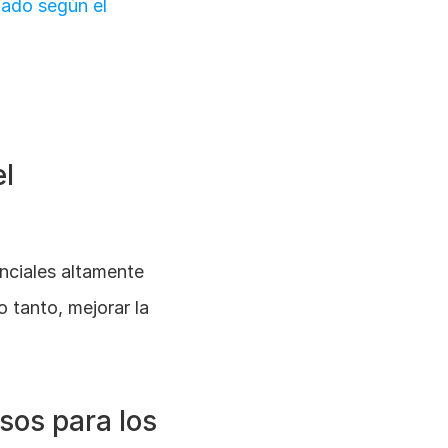
lado según el 
l 
nciales altamente 
 tanto, mejorar la 
os para los 