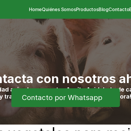
Home
Quiénes Somos
Productos
Blog
Contacto
tacta con nosotros a
dad animal con nuestro Aceite Acidulado de ca
y transporte propio incluido. ¡Ordénalo ahora
Contacto por Whatsapp