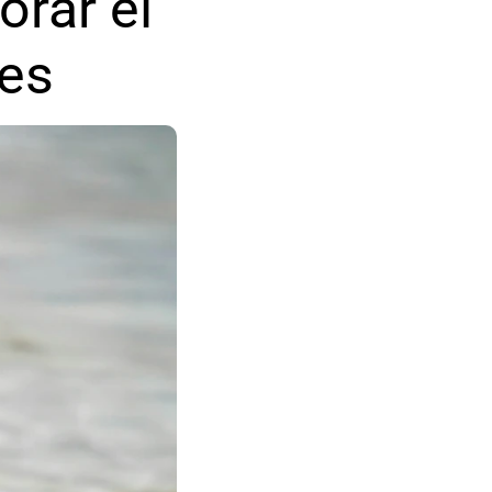
rar el 
nes