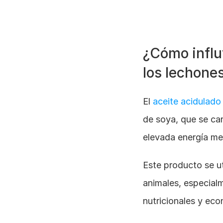
¿Cómo influy
los lechone
El 
aceite acidulado
de soya, que se car
elevada energía me
Este producto se ut
animales, especial
nutricionales y ec