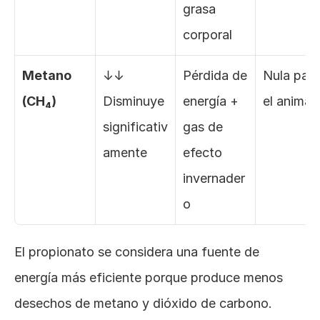
grasa 
corporal
Metano 
↓↓ 
Pérdida de 
Nula para 
(CH₄)
Disminuye 
energía + 
el animal
significativ
gas de 
amente
efecto 
invernader
o
El propionato se considera una fuente de 
energía más eficiente porque produce menos 
desechos de metano y dióxido de carbono. 