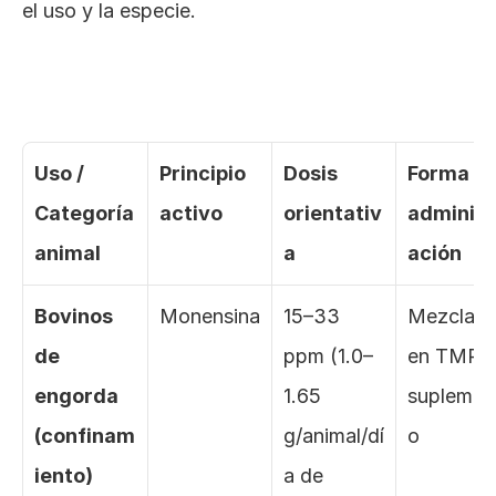
el uso y la especie.
Uso / 
Principio 
Dosis 
Forma de
Categoría 
activo
orientativ
administ
animal
a
ación
Bovinos 
Monensina
15–33 
Mezclado
de 
ppm (1.0–
en TMR o
engorda 
1.65 
suplemen
(confinam
g/animal/dí
o
iento)
a de 