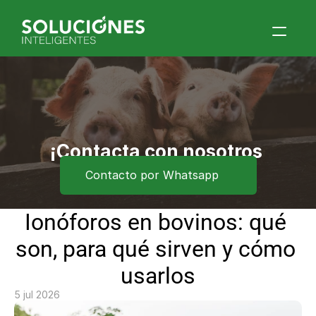
Home
Quiénes Somos
Productos
Blog
¡Contacta con nosotros 
ahora!
Contacto por Whatsapp
Contacto
Eventos
Ionóforos en bovinos: qué 
son, para qué sirven y cómo 
usarlos
5 jul 2026