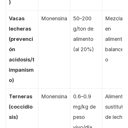
)
Vacas 
Monensina
50–200 
Mezclado
lecheras 
g/ton de 
en 
(prevenci
alimento 
alimento 
ón 
(al 20%)
balancea
acidosis/t
o
impanism
o)
Terneras 
Monensina
0.6–0.9 
Alimento 
(coccidio
mg/kg de 
sustituto 
sis)
peso 
de leche
vivo/día