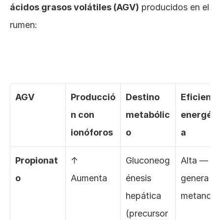
ácidos grasos volátiles (AGV)
 producidos en el 
rumen:
AGV
Producció
Destino 
Eficienci
n con 
metabólic
energéti
ionóforos
o
a
Propionat
↑ 
Gluconeog
Alta — no
o
Aumenta
énesis 
genera 
hepática 
metano
(precursor 