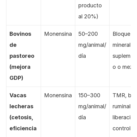
producto 
al 20%)
Bovinos 
Monensina
50–200 
Bloque 
de 
mg/animal/
mineral, 
pastoreo 
día
suplemen
(mejora 
o o mezc
GDP)
Vacas 
Monensina
150–300 
TMR, bolo
lecheras 
mg/animal/
ruminal de
(cetosis, 
día
liberación 
eficiencia
controla