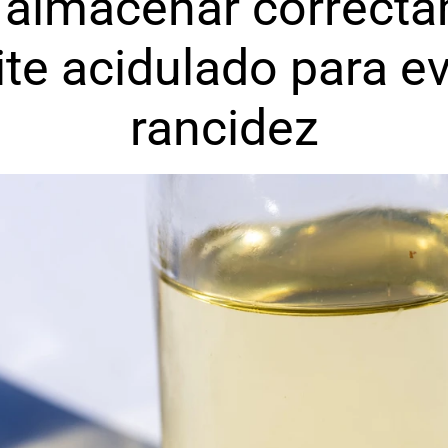
almacenar correcta
ite acidulado para evi
rancidez