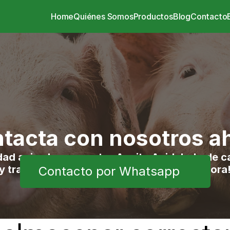
Home
Quiénes Somos
Productos
Blog
Contacto
tacta con nosotros a
dad animal con nuestro Aceite Acidulado de ca
y transporte propio incluido. ¡Ordénalo ahora
Contacto por Whatsapp