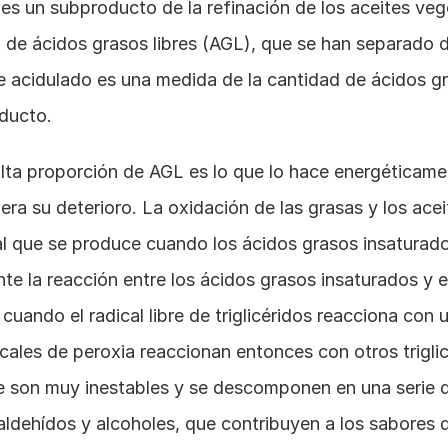
 es un subproducto de la refinación de los aceites veg
 de ácidos grasos libres (AGL), que se han separado de 
e acidulado es una medida de la cantidad de ácidos gra
oducto.
lta proporción de AGL es lo que lo hace energéticamen
era su deterioro. La oxidación de las grasas y los ac
al que se produce cuando los ácidos grasos insaturado
nte la reacción entre los ácidos grasos insaturados y e
 cuando el radical libre de triglicéridos reacciona con 
cales de peroxia reaccionan entonces con otros trigli
e son muy inestables y se descomponen en una serie d
ldehídos y alcoholes, que contribuyen a los sabores 