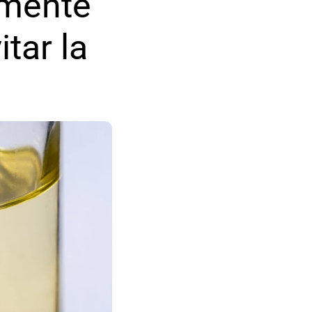
mente 
tar la 