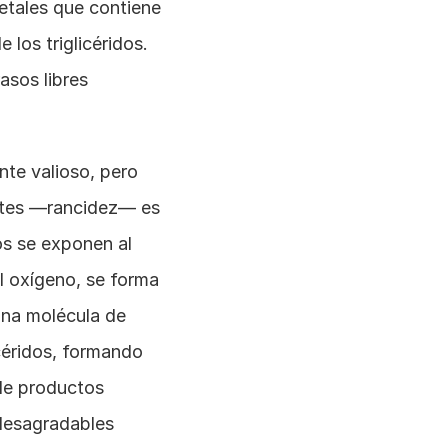
etales que contiene 
los triglicéridos. 
sos libres 
te valioso, pero 
eites —rancidez— es 
s se exponen al 
l oxígeno, se forma 
una molécula de 
céridos, formando 
e productos 
desagradables 