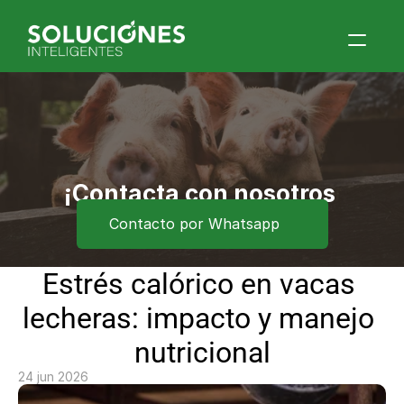
Home
Quiénes Somos
Productos
Blog
¡Contacta con nosotros 
ahora!
Contacto por Whatsapp
Contacto
Eventos
Estrés calórico en vacas 
lecheras: impacto y manejo 
nutricional
24 jun 2026