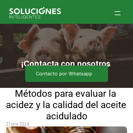
Home
Quiénes Somos
Productos
Blog
¡Contacta con nosotros 
ahora!
Contacto por Whatsapp
Contacto
Eventos
Métodos para evaluar la 
acidez y la calidad del aceite 
acidulado
21 ene 2024