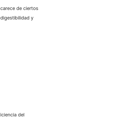
Los cerdos pueden desarrollar deficiencias nutricionales cuando su dieta carece de ciertos 
igestibilidad y 
ciencia del 