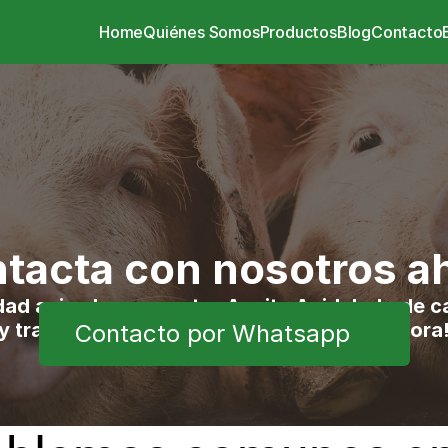
Home
Quiénes Somos
Productos
Blog
Contacto
tacta con nosotros a
dad animal con nuestro Aceite Acidulado de ca
y transporte propio incluido. ¡Ordénalo ahora
Contacto por Whatsapp