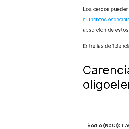
nutrientes esencial
absorción de estos
Entre las deficien
Carencia
oligoel
Sodio (NaCl)
: La