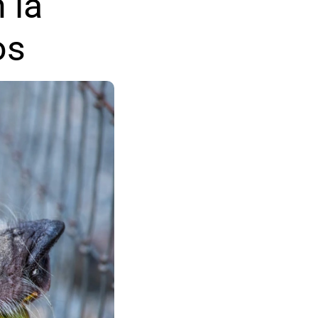
la 
os