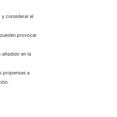
y considerar el 
 pueden provocar 
c añadido en la 
s propensas a 
ión​.