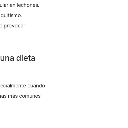
cular en lechones.
aquitismo.
e provocar 
una dieta 
pecialmente cuando 
emas más comunes 