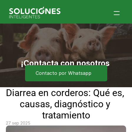
Home
Quiénes Somos
Productos
Blog
¡Contacta con nosotros 
ahora!
Contacto por Whatsapp
Contacto
Eventos
Diarrea en corderos: Qué es, 
causas, diagnóstico y 
tratamiento
27 sep 2025