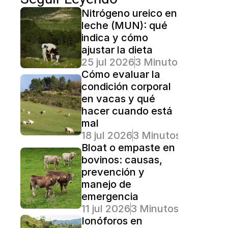
Nitrógeno ureico en 
leche (MUN): qué 
indica y cómo 
ajustar la dieta
25 jul 2026
3 Minutos Lectura
Cómo evaluar la 
condición corporal 
en vacas y qué 
hacer cuando está 
mal
18 jul 2026
3 Minutos Lectura
Bloat o empaste en 
bovinos: causas, 
prevención y 
manejo de 
emergencia
11 jul 2026
3 Minutos Lectura
Ionóforos en 