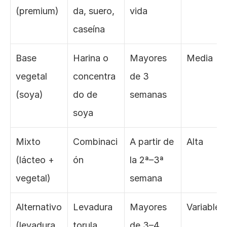
(premium)
da, suero, 
vida
caseína
Base 
Harina o 
Mayores 
Media
vegetal 
concentra
de 3 
(soya)
do de 
semanas
soya
Mixto 
Combinaci
A partir de 
Alta
(lácteo + 
ón
la 2ª–3ª 
vegetal)
semana
Alternativo 
Levadura 
Mayores 
Variable
(levadura, 
torula, 
de 3–4 