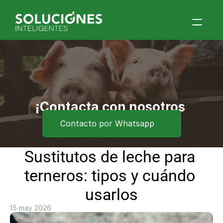
Home
Quiénes Somos
Productos
Blog
¡Contacta con nosotros 
ahora!
Contacto por Whatsapp
Contacto
Eventos
Sustitutos de leche para 
terneros: tipos y cuándo 
usarlos
15 may 2026