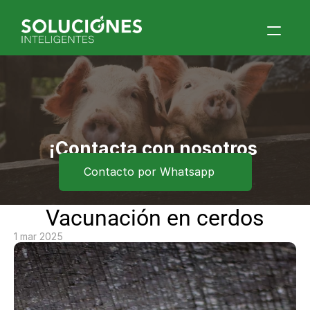
Home
Quiénes Somos
Productos
Blog
¡Contacta con nosotros 
ahora!
Contacto por Whatsapp
Contacto
Eventos
Vacunación en cerdos
1 mar 2025