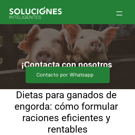
Home
Quiénes Somos
Productos
Blog
¡Contacta con nosotros 
ahora!
Contacto por Whatsapp
Contacto
Eventos
Dietas para ganados de 
engorda: cómo formular 
raciones eficientes y 
rentables