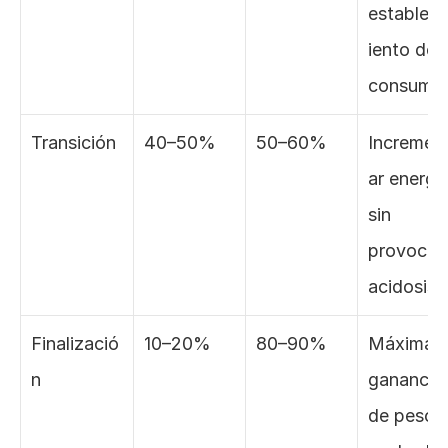
establec
iento del 
consumo
Transición
40–50%
50–60%
Incremen
ar energía
sin 
provocar 
acidosis.
Finalizació
10–20%
80–90%
Máxima 
n
ganancia 
de peso y