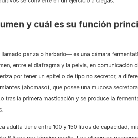
aditivos se convierte en un ejercicio a ciegas.
rumen y cuál es su función princip
llamado panza o herbario— es una cámara fermentativ
en, entre el diafragma y la pelvis, en comunicación di
riza por tener un epitelio de tipo no secretor, a difer
umiantes (abomaso), que posee una mucosa secretora. 
o tras la primera masticación y se produce la fermenta
s.
a adulta tiene entre 100 y 150 litros de capacidad, mie
e 6 litros por término medio. Los alimentos permanece