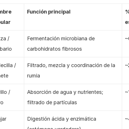
bre 
Función principal
%
ular
e
za / 
Fermentación microbiana de 
~
bario
carbohidratos fibrosos
cilla / 
Filtrado, mezcla y coordinación de la 
~
ete
rumia
llo / 
Absorción de agua y nutrientes; 
~
ro
filtrado de partículas
jar
Digestión ácida y enzimática 
~