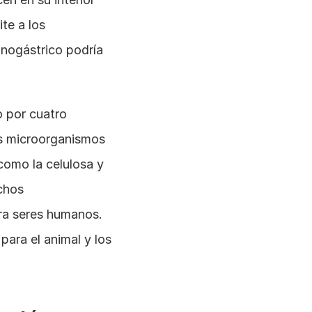
e a los 
ogástrico podría 
por cuatro 
s microorganismos 
omo la celulosa y 
chos 
ra seres humanos. 
ra el animal y los 