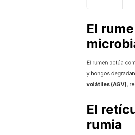
El rumen
microb
El rumen actúa com
y hongos degradan 
volátiles (AGV)
, r
El retíc
rumia