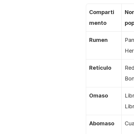
Comparti
Nom
mento
pop
Rumen
Pan
Her
Retículo
Rede
Bon
Omaso
Libri
Lib
Abomaso
Cua