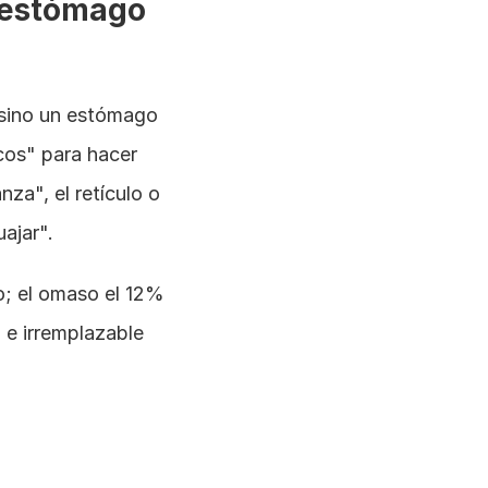
 estómago 
sino un estómago 
os" para hacer 
a", el retículo o 
ajar".
; el omaso el 12% 
e irremplazable 