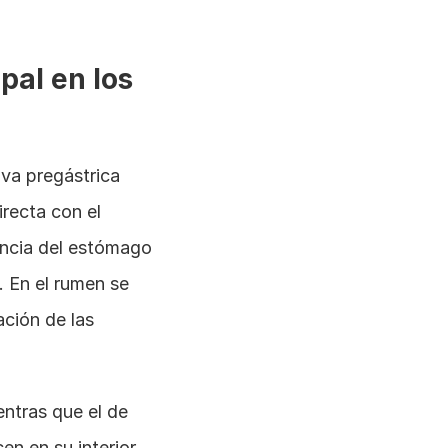
al en los 
a pregástrica 
recta con el 
encia del estómago 
En el rumen se 
ción de las 
ntras que el de 
n en su interior 