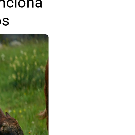
nciona 
os