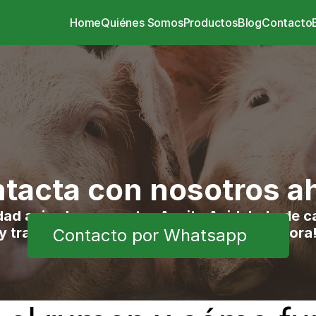
Home
Quiénes Somos
Productos
Blog
Contacto
tacta con nosotros a
dad animal con nuestro Aceite Acidulado de ca
y transporte propio incluido. ¡Ordénalo ahora
Contacto por Whatsapp