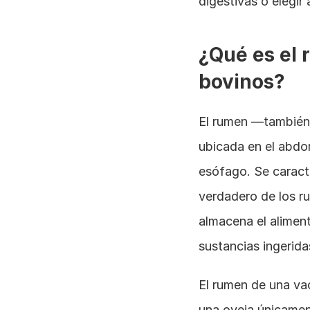
digestivas o elegir 
¿Qué es el 
bovinos?
El rumen —también 
ubicada en el abdom
esófago. Se caracte
verdadero de los r
almacena el aliment
sustancias ingerida
El rumen de una vac
una oveja únicament