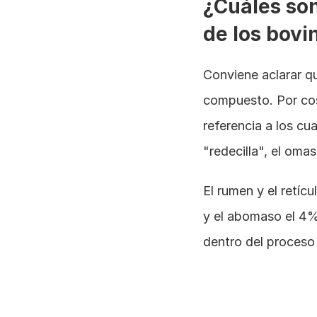
¿Cuáles son
de los bovi
Conviene aclarar q
compuesto. Por cos
referencia a los cu
"redecilla", el oma
El rumen y el retí
y el abomaso el 4%
dentro del proceso 